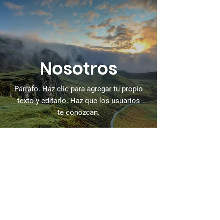
Nosotros
Párrafo. Haz clic para agregar tu propio
texto y editarlo. Haz que los usuarios
te conozcan.
Acerca
de